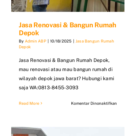
Jasa Renovasi & Bangun Rumah
Depok
By
Admin ABP
|
10/18/2025
|
Jasa Bangun Rumah
Depok
Jasa Renovasi & Bangun Rumah Depok,
a
mau renovasi atau mau bangun rumah di
gun
wilayah depok jawa barat? Hubungi kami
ah
saja WA:0813-8455-3093
ai
pada
Read More
Komentar Dinonaktifkan
Jasa
Renovasi
&
Bangun