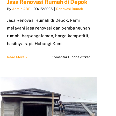
Jasa Renovasi Rumah di Depok
By
Admin ABP
|
09/15/2025
|
Renovasi Rumah
Jasa Renovasi Rumah di Depok, kami
melayani jasa renovasi dan pembangunan
rumah, berpengalaman, harga kompetitif,
hasilnya rapi. Hubungi Kami
pada
Read More
Komentar Dinonaktifkan
Jasa
Renovasi
Rumah
di
Depok