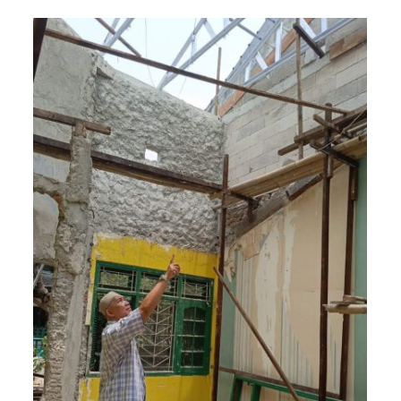
vasi
&
ah
Renovasi
ok
Rumah
Cilodong
Depok