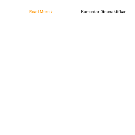
pad
Read More
Komentar Dinonaktifkan
Kont
jasa
reno
rum
cine
dep