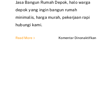
Jasa Bangun Rumah Depok, halo warga
a
depok yang ingin bangun rumah
raktor
minimalis, harga murah, pekerjaan rapi
hubungi kami.
vasi
ah
pada
Read More
Komentar Dinonaktifkan
re
Jasa
ok
Bangun
Rumah
di
Depok