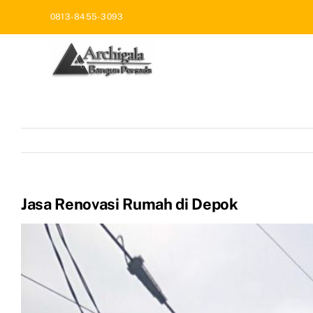
Skip
0813-8455-3093
to
content
Jasa Renovasi Rumah di Depok
View
Larger
Image