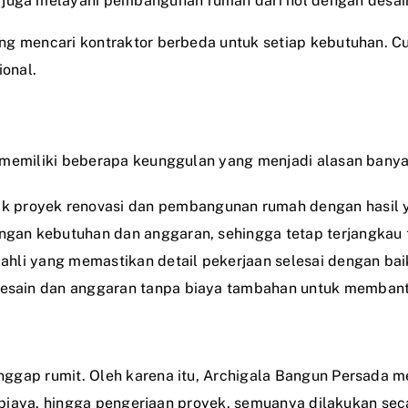
i juga melayani pembangunan rumah dari nol dengan desai
ng mencari kontraktor berbeda untuk setiap kebutuhan. C
onal.
i memiliki beberapa keunggulan yang menjadi alasan ban
k proyek renovasi dan pembangunan rumah dengan hasil
engan kebutuhan dan anggaran, sehingga tetap terjangkau 
a ahli yang memastikan detail pekerjaan selesai dengan bai
i desain dan anggaran tanpa biaya tambahan untuk memban
ggap rumit. Oleh karena itu, Archigala Bangun Persada me
si biaya, hingga pengerjaan proyek, semuanya dilakukan s