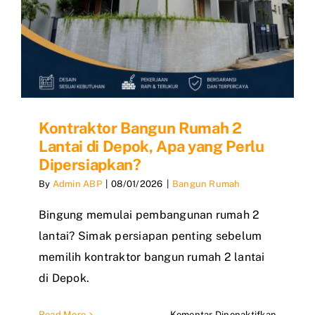
Kontraktor Bangun Rumah 2
Lantai di Depok, Apa yang Perlu
Dipersiapkan?
By
Admin ABP
|
08/01/2026
|
Bangun Rumah
Bingung memulai pembangunan rumah 2
lantai? Simak persiapan penting sebelum
memilih kontraktor bangun rumah 2 lantai
di Depok.
pada
Read More
Komentar Dinonaktifkan