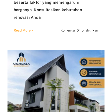
beserta faktor yang memengaruhi
harganya. Konsultasikan kebutuhan
renovasi Anda
pada
Read More
Komentar Dinonaktifkan
Berapa
Biaya
Renovas
Rumah
di
Depok?