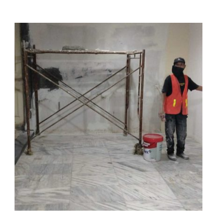
Renovas
Rumah
yang
Paling
Banyak
Dikerjak
di
Depok