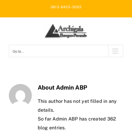
Skip
0813-8455-3093
to
content
Go to...
About
Admin ABP
This author has not yet filled in any
details.
So far Admin ABP has created 362
blog entries.