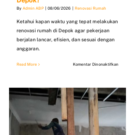
Depok?
By
Admin ABP
|
08/06/2026
|
Renovasi Rumah
Ketahui kapan waktu yang tepat melakukan
renovasi rumah di Depok agar pekerjaan
berjalan lancar, efisien, dan sesuai dengan
anggaran.
pada
Read More
Komentar Dinonaktifkan
Kapan
Waktu
yang
Tepat
Melakuk
Renovas
Rumah
di
Depok?