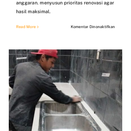
anggaran. menyusun prioritas renovasi agar
hasil maksimal.
pada
Read More
Komentar Dinonaktifkan
Renovas
Rumah
Bertaha
di
Depok,
Solusi
Saat
Budget
Terbatas