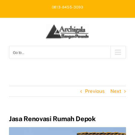
Skip
0813-8455-3093
to
content
Go to...
Previous
Next
Jasa Renovasi Rumah Depok
View