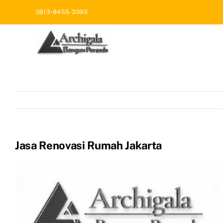
Skip
0813-8455-3093
to
content
Jasa Renovasi Rumah Jakarta
View
Larger
Image