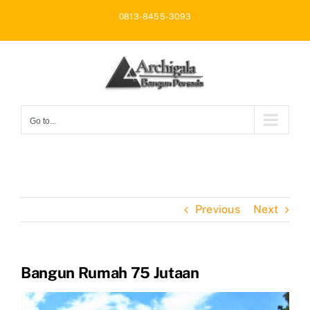
Skip
0813-8455-3093
to
content
Go to...
Previous
Next
Bangun Rumah 75 Jutaan
View