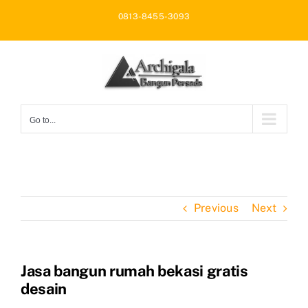
Skip
0813-8455-3093
to
content
Go to...
Previous
Next
Jasa bangun rumah bekasi gratis
desain