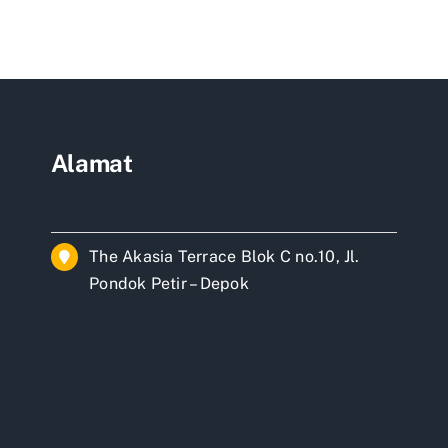
ghitung
ongan
ah
ai
Alamat
The Akasia Terrace Blok C no.10, Jl.
Pondok Petir – Depok