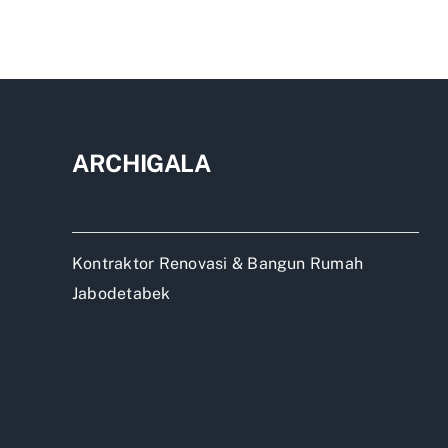
men
bor
rum
2
lant
ARCHIGALA
Kontraktor Renovasi & Bangun Rumah
Jabodetabek