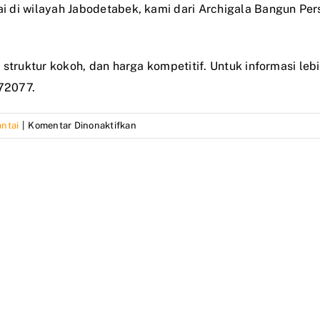
i di wilayah Jabodetabek, kami dari Archigala Bangun Pe
truktur kokoh, dan harga kompetitif. Untuk informasi lebih
72077.
pada
ntai
|
Komentar Dinonaktifkan
Cara
menghitung
borongan
rumah
2
lantai