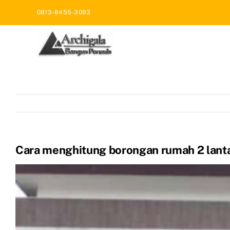
Skip
0813-8455-3093
to
content
Cara menghitung borongan rumah 2 lant
View
Larger
Image