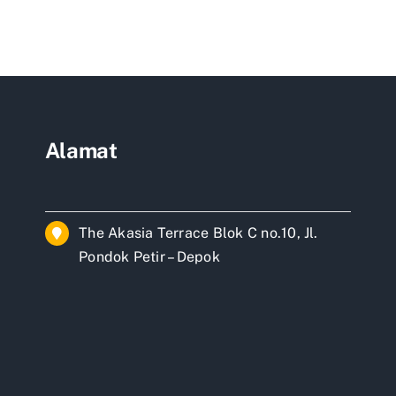
Rumah
vasi
Jombang
ah
Tangsel
tat?
hui
g
Alamat
us
rsiapkan
The Akasia Terrace Blok C no.10, Jl.
Pondok Petir – Depok