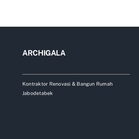
Reno
Rum
di
Cipu
Keta
Hal
yan
ARCHIGALA
Har
Dipe
Kontraktor Renovasi & Bangun Rumah
Jabodetabek