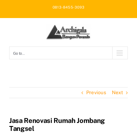
Skip
0813-8455-3093
to
content
Go to...
Previous
Next
Jasa Renovasi Rumah Jombang
Tangsel