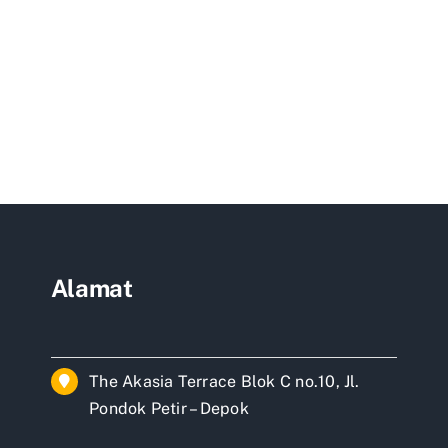
Bangun
Rumah
Minimalis
type
a
45
gun
ah
malis
get
Alamat
The Akasia Terrace Blok C no.10, Jl.
Pondok Petir – Depok