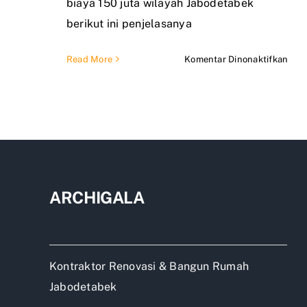
biaya 150 juta wilayah Jabodetabek
berikut ini penjelasanya
pad
Read More
Komentar Dinonaktifkan
Ban
rum
mini
bud
150
juta
ARCHIGALA
Kontraktor Renovasi & Bangun Rumah
Jabodetabek