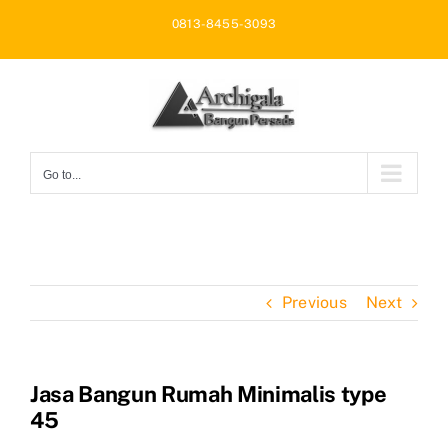
Skip
0813-8455-3093
to
content
Go to...
Previous
Next
Jasa Bangun Rumah Minimalis type
45