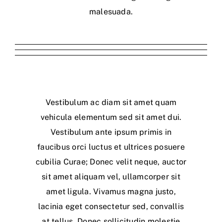
malesuada.
Biaya borongan bangun rumah
Desain Rumah dan Harga
Jasa Rekontruksi Rumah
per m2
Pembangunan
Subsidi
Vestibulum ac diam sit amet quam
vehicula elementum sed sit amet dui.
Vestibulum ante ipsum primis in
faucibus orci luctus et ultrices posuere
cubilia Curae; Donec velit neque, auctor
sit amet aliquam vel, ullamcorper sit
amet ligula. Vivamus magna justo,
lacinia eget consectetur sed, convallis
at tellus. Donec sollicitudin molestie