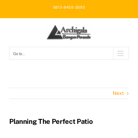
Skip
0813-8455-3093
to
content
Go to...
Next
Planning The Perfect Patio
View