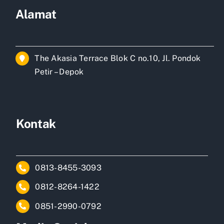
Alamat
The Akasia Terrace Blok C no.10, Jl. Pondok
Petir – Depok
Kontak
0813-8455-3093
0812-8264-1422
0851-2990-0792