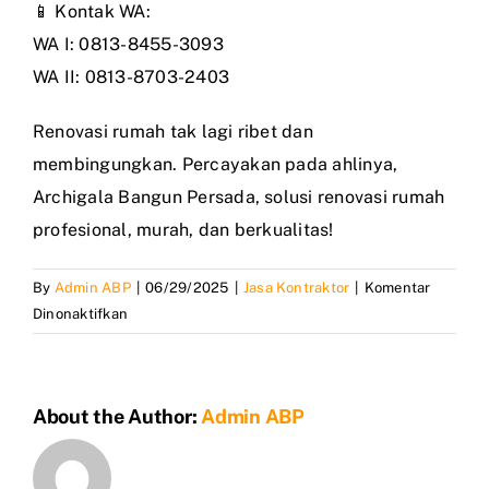
📱 Kontak WA:
WA I: 0813-8455-3093
WA II: 0813-8703-2403
Renovasi rumah tak lagi ribet dan
membingungkan. Percayakan pada ahlinya,
Archigala Bangun Persada, solusi renovasi rumah
profesional, murah, dan berkualitas!
By
Admin ABP
|
06/29/2025
|
Jasa Kontraktor
|
Komentar
pada
Dinonaktifkan
Jasa
Pemborong
Renovasi
About the Author:
Admin ABP
Rumah