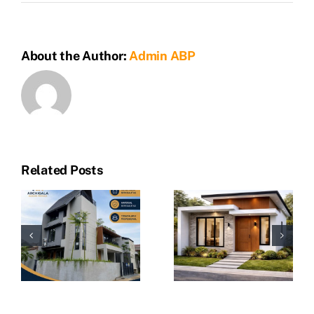
Biaya
Bangun
Rumah
About the Author:
Admin ABP
Minimalis
Satu
Lantai
Related Posts