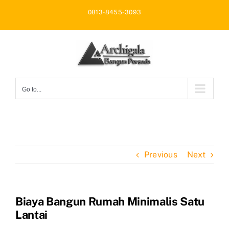
Skip
0813-8455-3093
to
content
Go to...
Previous
Next
Biaya Bangun Rumah Minimalis Satu
Lantai