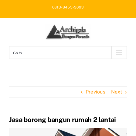
Skip
0813-8455-3093
to
content
Go to...
Previous
Next
Jasa borong bangun rumah 2 lantai
View