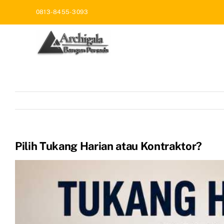
Skip
0813-8455-3093
to
content
Pilih Tukang Harian atau Kontraktor?
View
Larger
Image