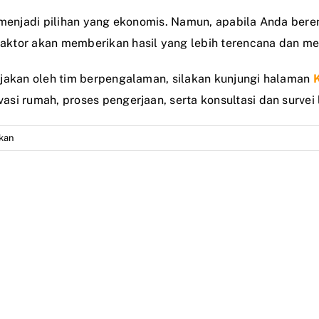
t menjadi pilihan yang ekonomis. Namun, apabila Anda ber
aktor akan memberikan hasil yang lebih terencana dan m
rjakan oleh tim berpengalaman, silakan kunjungi halaman
si rumah, proses pengerjaan, serta konsultasi dan survei
pada
kan
Pilih
Tukang
Harian
atau
Kontraktor?