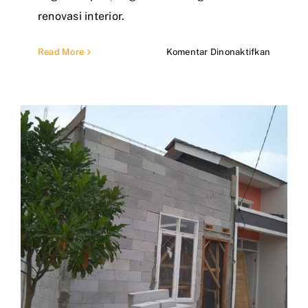
renovasi interior.
pada
Read More
Komentar Dinonaktifkan
Jasa
Rekontru
Rumah
Subsidi