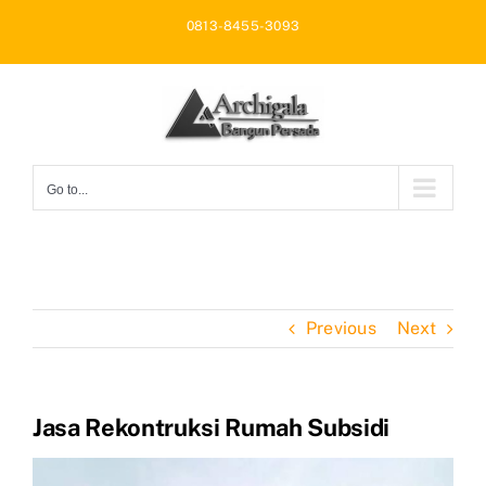
Skip
0813-8455-3093
to
content
Go to...
Previous
Next
Jasa Rekontruksi Rumah Subsidi
View