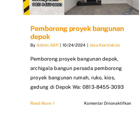
Pemborong proyek bangunan
depok
By
Admin ABP
|
10/24/2024
|
Jasa Kontraktor
Pemborong proyek bangunan depok,
archigala bangun persada pemborong
proyek bangunan rumah, ruko, kios,
gedung di Depok Wa: 0813-8455-3093
pad
Read More
Komentar Dinonaktifkan
Pem
proy
ban
dep