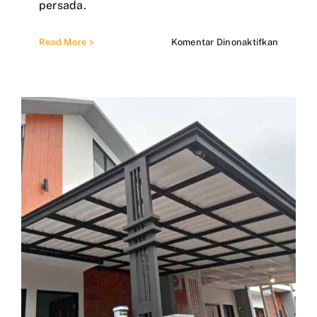
persada.
pada
Read More
Komentar Dinonaktifkan
Jasa
Pemboro
Renovas
Rumah