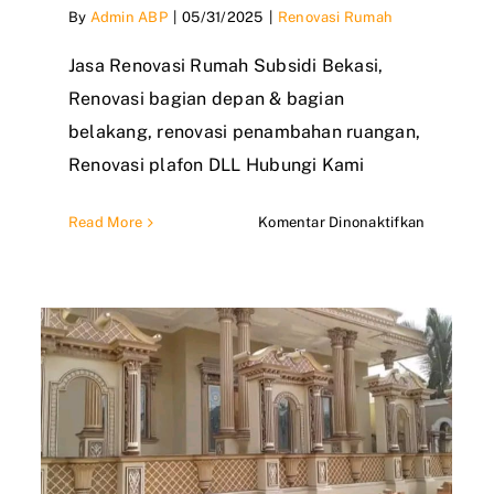
By
Admin ABP
|
05/31/2025
|
Renovasi Rumah
Jasa Renovasi Rumah Subsidi Bekasi,
Renovasi bagian depan & bagian
belakang, renovasi penambahan ruangan,
Renovasi plafon DLL Hubungi Kami
pada
Read More
Komentar Dinonaktifkan
Jasa
a
Renovasi
 Renovasi Rumah murah
Rumah
ekasi
Subsidi
Bekasi