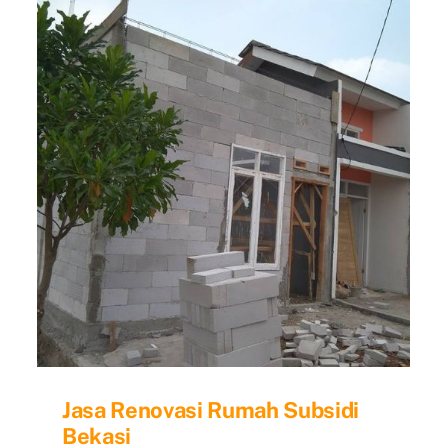
di
gunan
Bekasi
detabek
Jasa Renovasi Rumah Subsidi
Bekasi