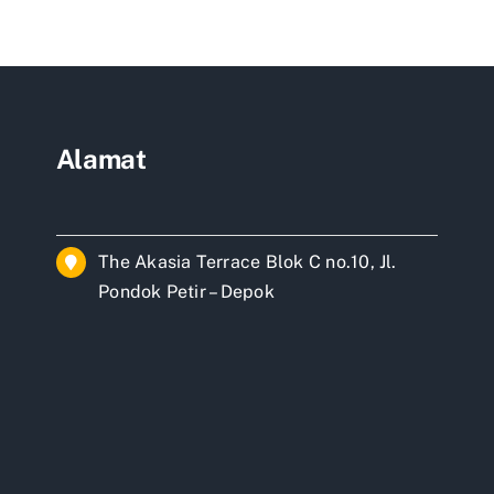
n
usahaan
Alamat
The Akasia Terrace Blok C no.10, Jl.
Pondok Petir – Depok