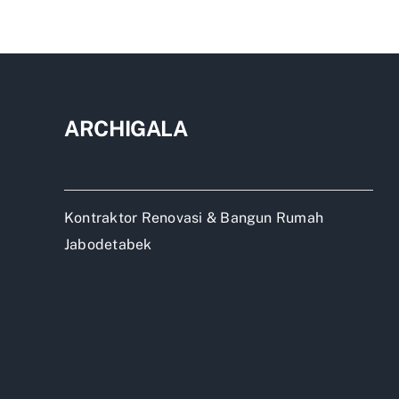
jala
di
per
ARCHIGALA
Kontraktor Renovasi & Bangun Rumah
Jabodetabek