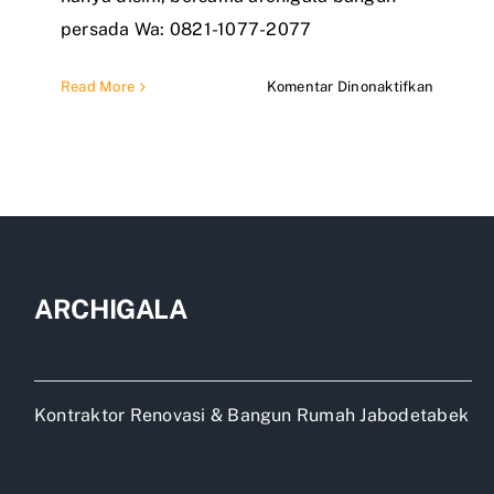
persada Wa: 0821-1077-2077
pada
Read More
Komentar Dinonaktifkan
Desain
Rumah
dan
Harga
Pemban
ARCHIGALA
Kontraktor Renovasi & Bangun Rumah Jabodetabek