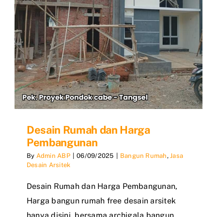
Desain Rumah dan Harga
Pembangunan
By
Admin ABP
|
06/09/2025
|
Bangun Rumah
,
Jasa
Desain Arsitek
Desain Rumah dan Harga Pembangunan,
Harga bangun rumah free desain arsitek
hanya disini, bersama archigala bangun