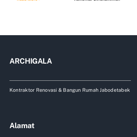
Perusah
kontrakt
di
jakarta
barat
ARCHIGALA
Kontraktor Renovasi & Bangun Rumah Jabodetabek
Alamat