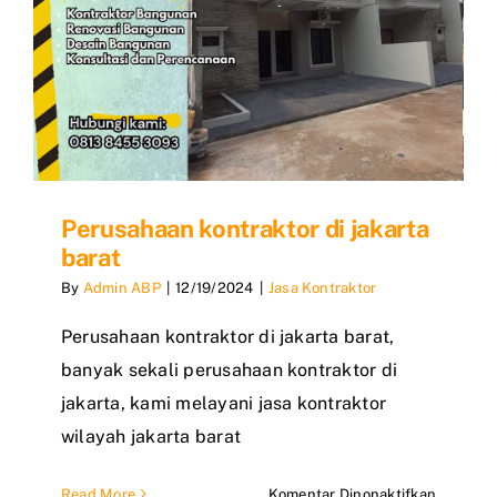
Perusahaan kontraktor di jakarta
barat
By
Admin ABP
|
12/19/2024
|
Jasa Kontraktor
Perusahaan kontraktor di jakarta barat,
banyak sekali perusahaan kontraktor di
jakarta, kami melayani jasa kontraktor
wilayah jakarta barat
pada
Read More
Komentar Dinonaktifkan