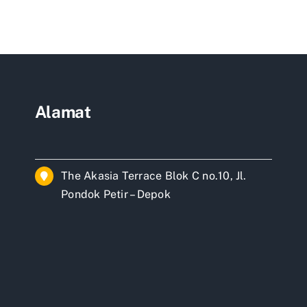
pasang
ang
keramik
mik
lantai
rta
per
meter
persegi
Alamat
The Akasia Terrace Blok C no.10, Jl.
Pondok Petir – Depok