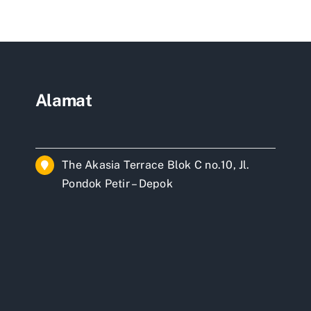
ah
ayoran
rta
Alamat
The Akasia Terrace Blok C no.10, Jl.
Pondok Petir – Depok