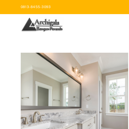
Skip
0813-8455-3093
to
content