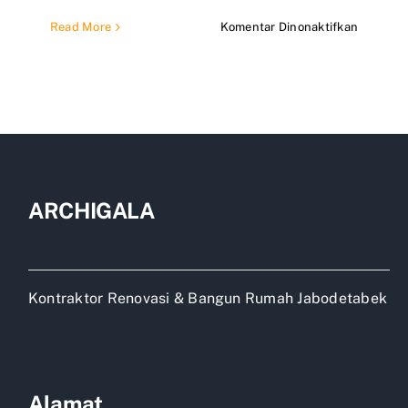
pada
Read More
Komentar Dinonaktifkan
Biaya
bangun
kos
2
lantai
10
kamar
ARCHIGALA
Kontraktor Renovasi & Bangun Rumah Jabodetabek
Alamat