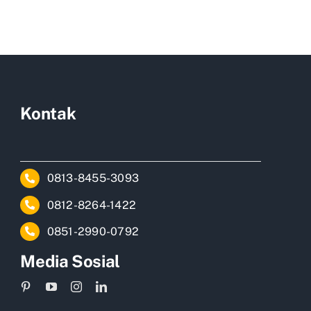
rumah
minimalis
depok
Kontak
0813-8455-3093
0812-8264-1422
0851-2990-0792
Media Sosial