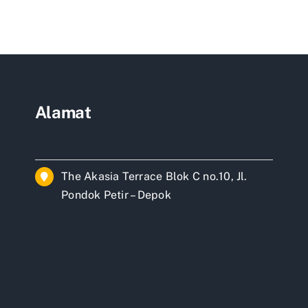
jasa
ah
bangun
ok
&
is
renovasi
in
rumah
murah
depok
Alamat
The Akasia Terrace Blok C no.10, Jl.
Pondok Petir – Depok