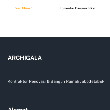
pada
Read More
Komentar Dinonaktifkan
Pemasa
baja
ringan
ARCHIGALA
Kontraktor Renovasi & Bangun Rumah Jabodetabek
Alamat