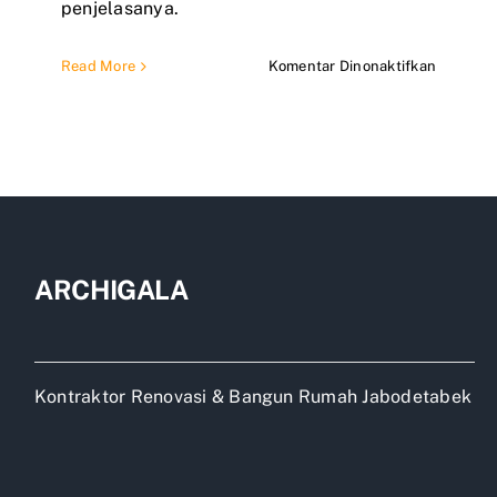
penjelasanya.
pada
Read More
Komentar Dinonaktifkan
Ganti
atap
baja
ringan
tanpa
pindah
rumah
ARCHIGALA
Kontraktor Renovasi & Bangun Rumah Jabodetabek