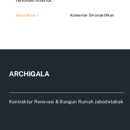
renovasi interior.
pada
Read More
Komentar Dinonaktifkan
Jasa
Rekontru
Rumah
Subsidi
ARCHIGALA
Kontraktor Renovasi & Bangun Rumah Jabodetabek