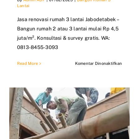
Lantai
Jasa renovasi rumah 3 lantai Jabodetabek –
Bangun rumah 2 atau 3 lantai mulai Rp 4,5
juta/m². Konsultasi & survey gratis. WA:
0813-8455-3093
pada
Read More
Komentar Dinonaktifkan
Jasa
Renovas
Rumah
3
Lantai