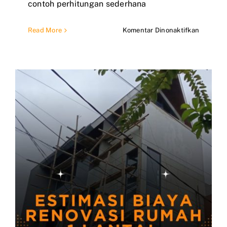
contoh perhitungan sederhana
pada
Read More
Komentar Dinonaktifkan
Rancang
Anggara
Biaya
Renovas
Rumah