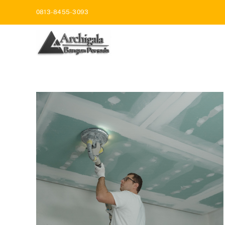
Skip
0813-8455-3093
to
content