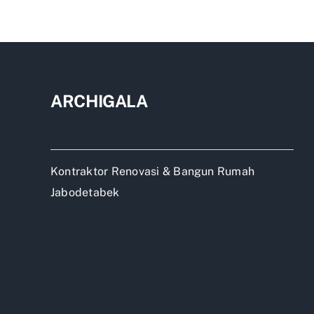
plaf
pvc
gyp
mur
ARCHIGALA
Kontraktor Renovasi & Bangun Rumah
Jabodetabek