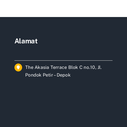
on
sum
ah
Alamat
The Akasia Terrace Blok C no.10, Jl.
Pondok Petir – Depok