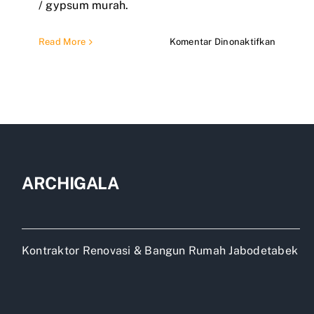
/ gypsum murah.
pada
Read More
Komentar Dinonaktifkan
Jasa
pasang
plafon
pvc
gypsum
murah
ARCHIGALA
Kontraktor Renovasi & Bangun Rumah Jabodetabek