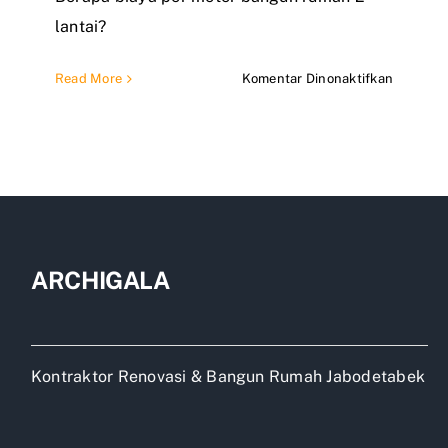
lantai?
pada
Read More
Komentar Dinonaktifkan
Biaya
bangun
rumah
2
lantai
ukuran
5×10
ARCHIGALA
Kontraktor Renovasi & Bangun Rumah Jabodetabek