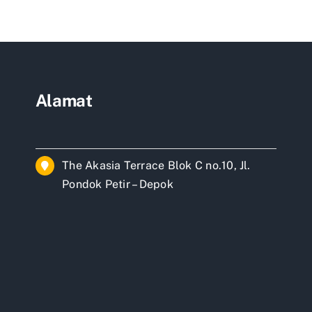
g
us
k
Alamat
The Akasia Terrace Blok C no.10, Jl.
Pondok Petir – Depok