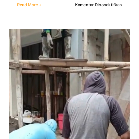
pada
Read More
Komentar Dinonaktifkan
Jasa
Bangun
Rumah
Murah
di
Depok