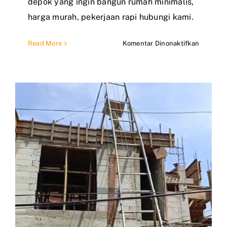
depok yang ingin bangun rumah minimalis,
harga murah, pekerjaan rapi hubungi kami.
pada
Read More
Komentar Dinonaktifkan
Jasa
Bangun
Rumah
di
Depok