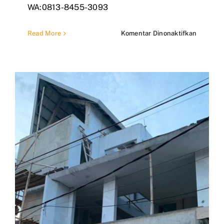
WA:0813-8455-3093
pada
Read More
Komentar Dinonaktifkan
Jasa
Renovas
&
Bangun
Rumah
Depok