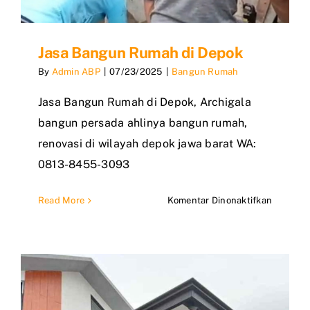
Jasa Bangun Rumah di Depok
By
Admin ABP
|
07/23/2025
|
Bangun Rumah
Jasa Bangun Rumah di Depok, Archigala
bangun persada ahlinya bangun rumah,
renovasi di wilayah depok jawa barat WA:
0813-8455-3093
pada
Read More
Komentar Dinonaktifkan
Jasa
Bangun
Rumah
di
Depok