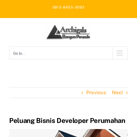
Skip
0813-8455-3093
to
content
Go to...
Previous
Next
Peluang Bisnis Developer Perumahan
View