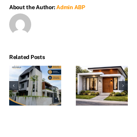
badan
About the Author:
Admin ABP
kabinet
merah
putih
Related Posts