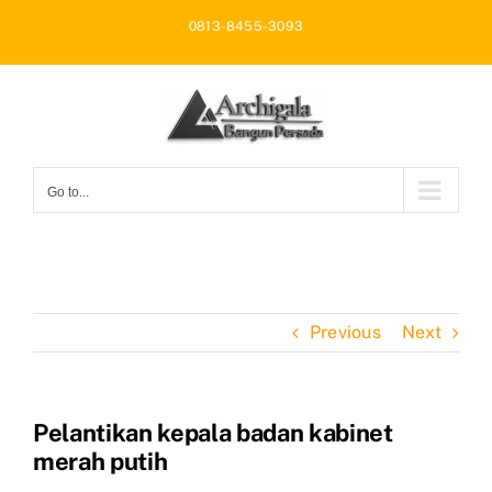
Skip
0813-8455-3093
to
content
Go to...
Previous
Next
Pelantikan kepala badan kabinet
merah putih