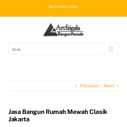
Skip
0813-8455-3093
to
content
Go to...
Previous
Next
Jasa Bangun Rumah Mewah Clasik
Jakarta