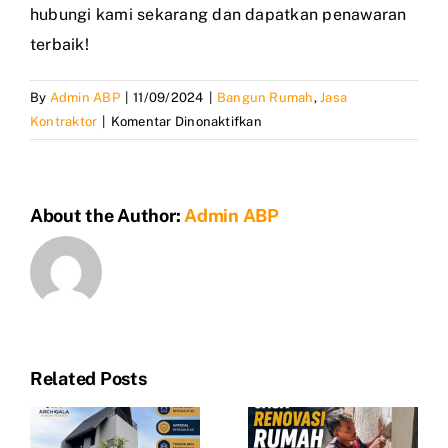
hubungi kami sekarang dan dapatkan penawaran
terbaik!
By
Admin ABP
|
11/09/2024
|
Bangun Rumah
,
Jasa
pada
Kontraktor
|
Komentar Dinonaktifkan
Jasa
Bangun
Rumah
About the Author:
Admin ABP
Mewah
Clasik
Jakarta
Related Posts