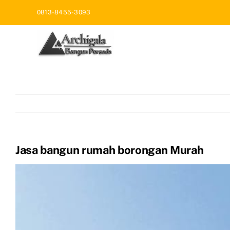
Skip
0813-8455-3093
to
content
Jasa bangun rumah borongan Murah
View
Larger
Image