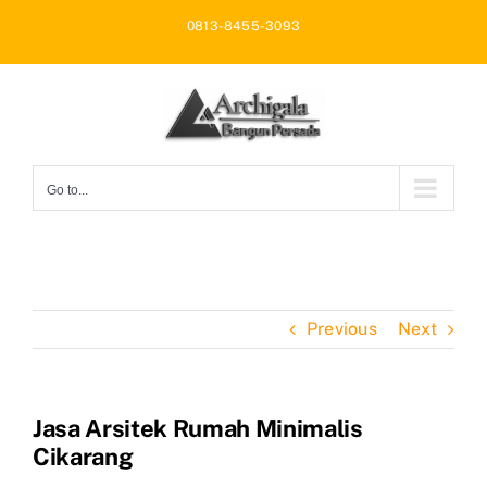
Skip
0813-8455-3093
to
content
Go to...
Previous
Next
Jasa Arsitek Rumah Minimalis
Cikarang