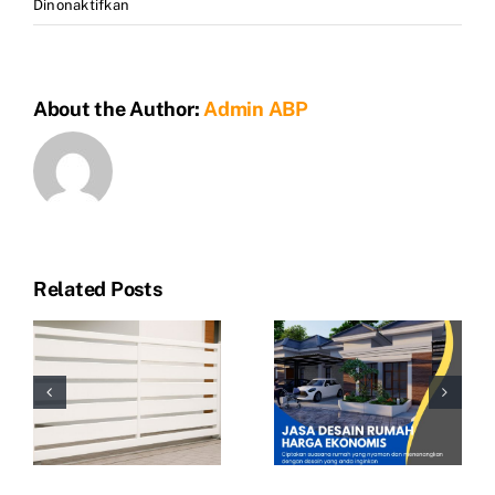
pada
Dinonaktifkan
Jasa
Arsitek
Rumah
About the Author:
Admin ABP
Minimalis
Cikarang
Related Posts