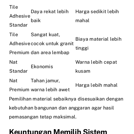
Tile
Daya rekat lebih
Harga sedikit lebih
Adhesive
baik
mahal
Standar
Tile
Sangat kuat,
Biaya material lebih
Adhesive
cocok untuk granit
tinggi
Premium
dan area lembap
Nat
Warna lebih cepat
Ekonomis
Standar
kusam
Nat
Tahan jamur,
Harga lebih mahal
Premium
warna lebih awet
Pemilihan material sebaiknya disesuaikan dengan
kebutuhan bangunan dan anggaran agar hasil
pemasangan tetap maksimal.
Keuntungan Memilih Sistem