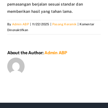
pemasangan berjalan sesuai standar dan
memberikan hasil yang tahan lama.
By
Admin ABP
|
11/22/2025
|
Pasang Keramik
|
Komentar
pada
Dinonaktifkan
Harga
borongan
pasang
About the Author:
Admin ABP
keramik
40×40
plus
bahan