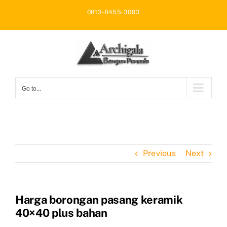
Skip
0813-8455-3093
to
content
Go to...
Previous
Next
Harga borongan pasang keramik
40×40 plus bahan