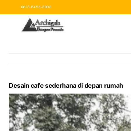
Skip
0813-8455-3093
to
content
Desain cafe sederhana di depan rumah
View
Larger
Image