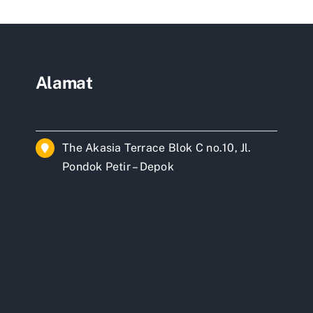
ok
Alamat
The Akasia Terrace Blok C no.10, Jl.
Pondok Petir – Depok