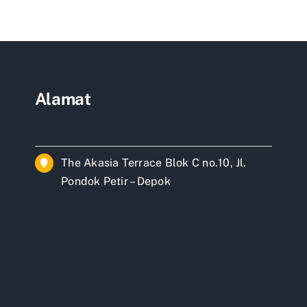
ah
ai
si
Alamat
The Akasia Terrace Blok C no.10, Jl.
Pondok Petir – Depok