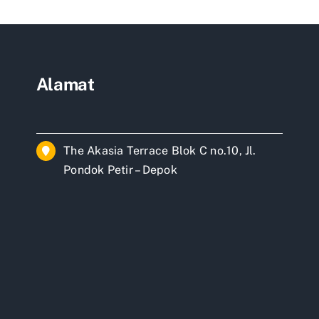
ok
Alamat
The Akasia Terrace Blok C no.10, Jl.
Pondok Petir – Depok