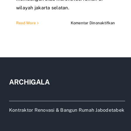
wilayah jakarta selatan.
pada
Read More
Komentar Dinonaktifkan
Jasa
bangun
dan
renovasi
rumah
di
jakarta
selatan
ARCHIGALA
Kontraktor Renovasi & Bangun Rumah Jabodetabek